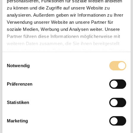
personalisieren, Funktionen für soziale Medien anbieten
zu können und die Zugriffe auf unsere Website zu
Neben der gesetzlichen Verpflichtung und
analysieren. Außerdem geben wir Informationen zu Ihrer
den Förderungen gibt es ein weiteres starkes
Verwendung unserer Website an unsere Partner für
soziale Medien, Werbung und Analysen weiter. Unsere
Argument, warum Architekten und
Partner führen diese Informationen möglicherweise mit
Architektinnen auf nachhaltige Bauweisen
weiteren Daten zusammen, die Sie ihnen bereitgestellt
setzen sollten: Der Markt belohnt sie.
haben oder die sie im Rahmen Ihrer Nutzung der Dienste
gesammelt haben.
E
Eine europaweite Studie von
CBRE
zeigt, dass
Notwendig
i
Gebäude mit Nachhaltigkeitszertifikaten
n
w
durchschnittlich
7 % höhere Mieten
erzielen.
Präferenzen
i
In Städten wie Wien oder Düsseldorf liegt der
l
Aufschlag sogar bei über 10 %. Ähnliche
l
Statistiken
Ergebnisse liefert der
RICS Sustainability
i
g
Report 2024
, der dokumentiert, dass 84 %
Marketing
u
der Immobilienexperten in Deutschland eine
n