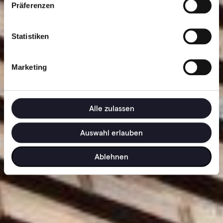
w
Präferenzen
i
l
l
Statistiken
i
g
Marketing
u
n
g
s
Alle zulassen
a
u
Auswahl erlauben
s
w
Ablehnen
a
h
l